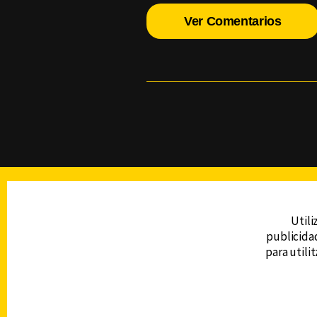
Ver Comentarios
TELEVISIÓN
Utili
publicidad
DERECHOS RESERVADOS © CANAL 6 2026
para utili
Prohibida la reproducción total o parcial, i
cualquier medio electrónico o magnético.