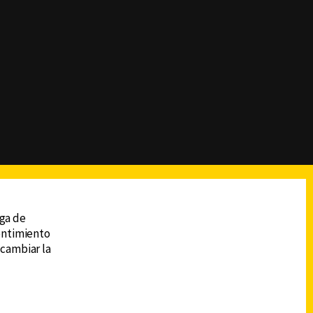
reads
Subir
ega de
sentimiento
 cambiar la
DESCARGA LA APP DE CANAL 6