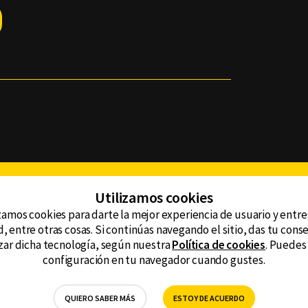
Facebook
Twitter
Youtube
Instagram
TikTok
Th
Utilizamos cookies
zamos cookies para darte la mejor experiencia de usuario y entr
, entre otras cosas. Si continúas navegando el sitio, das tu con
CONTACTO
tzar dicha tecnología, según nuestra
Política de cookies
. Puedes
AVISO DE PRIVACIDAD
ncluyendo
configuración en tu navegador cuando gustes.
AVISO LEGAL
DEFENSORÍA DE LAS AUDIENCIAS
QUIERO SABER MÁS
ESTOY DE ACUERDO