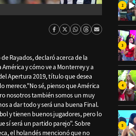
Facebook
Twitter
Whatsapp
Threads
Enviar
por
Email
 de Rayados, declaró acerca de la
a América y cómo ve a Monterrey y a
l del Apertura 2019, título que desea
 lo merece."No sé, pienso que América
ero nosotros también somos un muy
s a dar todo y será una buena Final.
utbol y tienen buenos jugadores, pero lo
e sí será un partido parejo". Sobre
zteca, el holandés mencionó que no