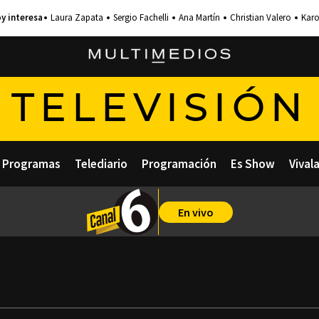
Laura Zapata
Sergio Fachelli
Ana Martín
Christian Valero
Karo
TELEVISIÓN
Programas
Telediario
Programación
Es Show
Vival
En vivo