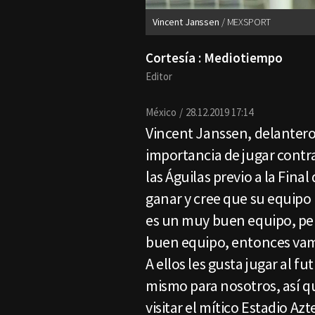
Vincent Janssen
MEXSPORT
Cortesía : Mediotiempo
Editor
México
28.12.2019 17:14
Vincent Janssen, delantero
importancia de jugar contr
las Águilas previo a la Fina
ganar y cree que su equipo
es un muy buen equipo, p
buen equipo, entonces vamo
A ellos les gusta jugar al f
mismo para nosotros, así qu
visitar el mítico Estadio A