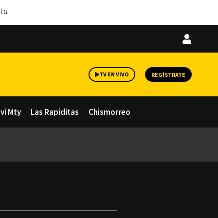
l G
Iniciar
sesión
TV EN VIVO
REGÍSTRATE
avi Mty
Las Rapiditas
Chismorreo