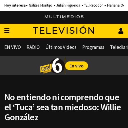
Galilea Montijo
Julián Figueroa
"El Recodo"
Mariana Och
TELEVISIÓN
EN VIVO
RADIO
Últimos Videos
Programas
Telediar
En vivo
No entiendo ni comprendo que
el ‘Tuca’ sea tan miedoso: Willie
González