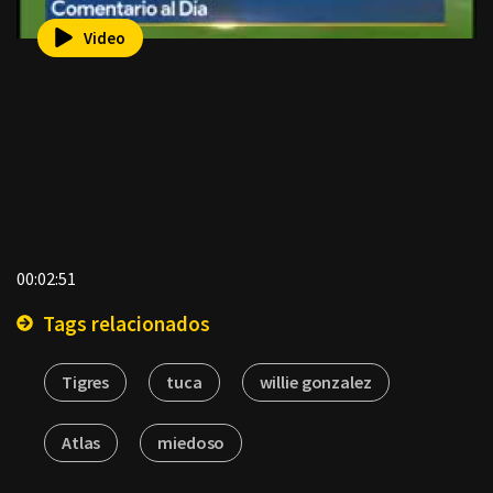
Video
00:02:51
Tags relacionados
Tigres
tuca
willie gonzalez
Atlas
miedoso