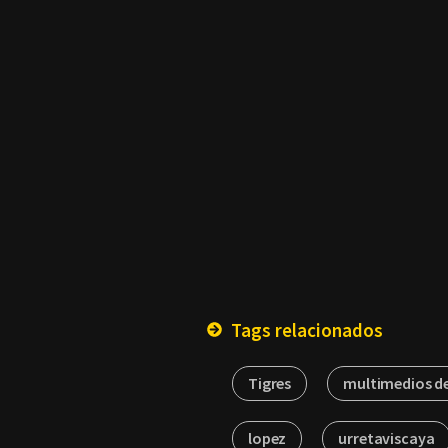
Tags relacionados
Tigres
multimedios d
lopez
urretaviscaya