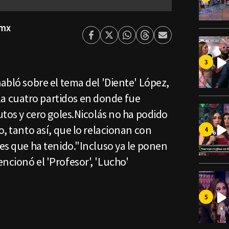
smx
Facebook
Twitter
Whatsapp
Threads
Enviar
por
Email
habló sobre el tema del 'Diente' López,
 cuatro partidos en donde fue
nutos y cero goles.Nicolás no ha podido
o, tanto así, que lo relacionan con
nes que ha tenido."Incluso ya le ponen
ncionó el 'Profesor', 'Lucho'