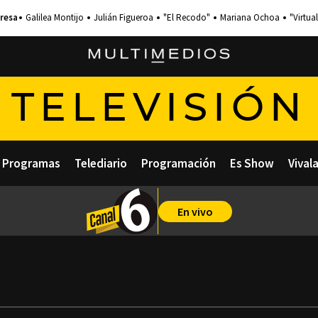
Galilea Montijo
Julián Figueroa
"El Recodo"
Mariana Ochoa
"Virtual
TELEVISIÓN
Programas
Telediario
Programación
Es Show
Vival
En vivo