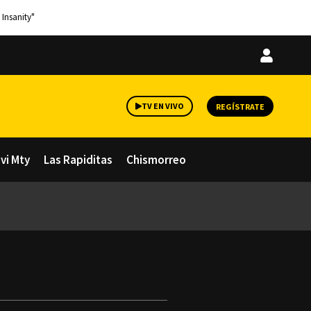
 Insanity"
Iniciar
sesión
TV EN VIVO
REGÍSTRATE
avi Mty
Las Rapiditas
Chismorreo