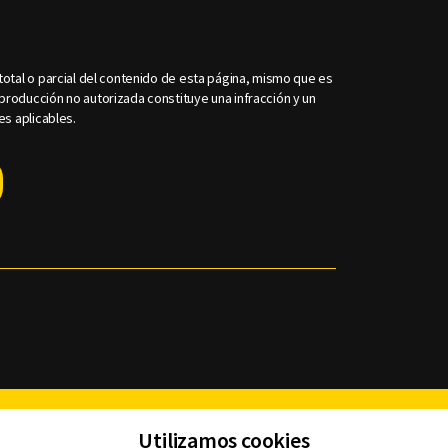
otal o parcial del contenido de esta página, mismo que es
roducción no autorizada constituye una infracción y un
es aplicables.
Facebook
Twitter
Youtube
Instagram
TikTok
Th
Utilizamos cookies