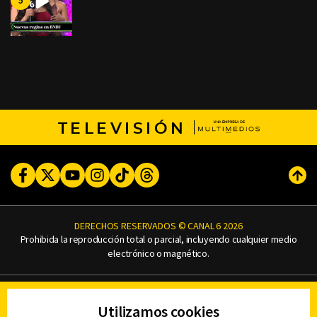
TELEVISIÓN
Facebook
Twitter
Youtube
Instagram
TikTok
Threads
Subi
DERECHOS RESERVADOS © CANAL 6 2026
Prohibida la reproducción total o parcial, incluyendo cualquier medio
electrónico o magnético.
CONTACTO
Utilizamos cookies
AVISO DE PRIVACIDAD