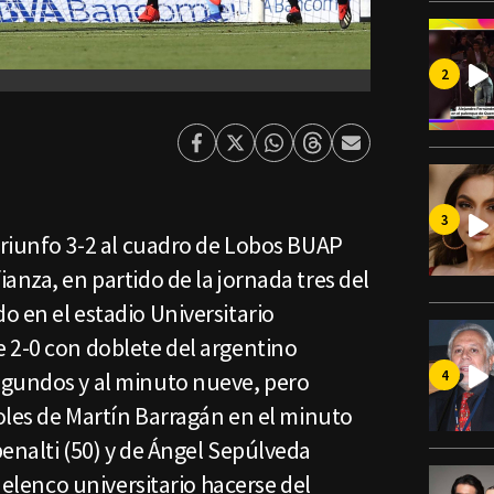
Facebook
Twitter
Whatsapp
Threads
Enviar
por
Email
triunfo 3-2 al cuadro de Lobos BUAP
anza, en partido de la jornada tres del
 en el estadio Universitario
 2-0 con doblete del argentino
egundos y al minuto nueve, pero
goles de Martín Barragán en el minuto
enalti (50) y de Ángel Sepúlveda
l elenco universitario hacerse del