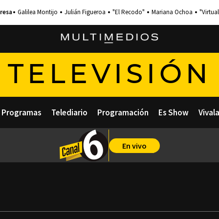
Galilea Montijo
Julián Figueroa
"El Recodo"
Mariana Ochoa
"Virtual
TELEVISIÓN
Programas
Telediario
Programación
Es Show
Vival
En vivo