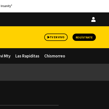
 Insanity"
Iniciar
sesión
TV EN VIVO
REGÍSTRATE
avi Mty
Las Rapiditas
Chismorreo