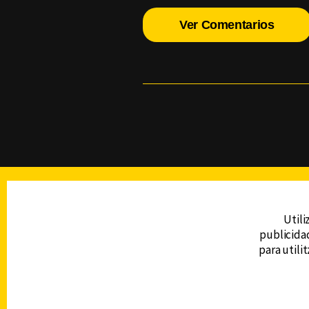
Ver Comentarios
TELEVISIÓN
Utili
publicidad
DERECHOS RESERVADOS © CANAL 6 2026
para utili
Prohibida la reproducción total o parcial, i
cualquier medio electrónico o magnético.