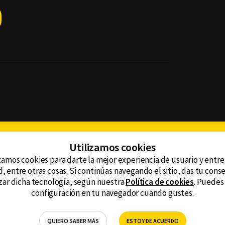
Facebook
Twitter
Youtube
Instagram
TikTok
Th
Utilizamos cookies
zamos cookies para darte la mejor experiencia de usuario y entr
, entre otras cosas. Si continúas navegando el sitio, das tu con
CONTACTO
tzar dicha tecnología, según nuestra
Política de cookies
. Puedes
AVISO DE PRIVACIDAD
ncluyendo
configuración en tu navegador cuando gustes.
AVISO LEGAL
DEFENSORÍA DE LAS AUDIENCIAS
QUIERO SABER MÁS
ESTOY DE ACUERDO