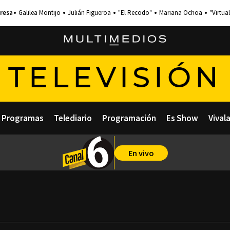
Galilea Montijo
Julián Figueroa
"El Recodo"
Mariana Ochoa
"Virtual
TELEVISIÓN
Programas
Telediario
Programación
Es Show
Vival
En vivo