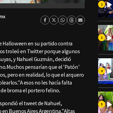
smx
Facebook
Twitter
Whatsapp
Threads
Enviar
por
Email
de Halloween en su partido contra
los troleó en Twitter porque algunos
suyas, y Nahuel Guzmán, decidió
ino.Muchos pensarían que el 'Patón'
s, pero en realidad, lo que el arquero
learlos."A esos no les hacía falta
de broma el portero felino.
espondió el tweet de Nahuel,
io en Buenos Aires Argentina."Altas