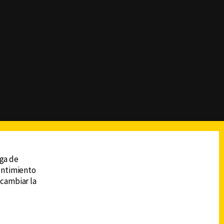
reads
Subir
ega de
sentimiento
 cambiar la
DESCARGA LA APP DE CANAL 6