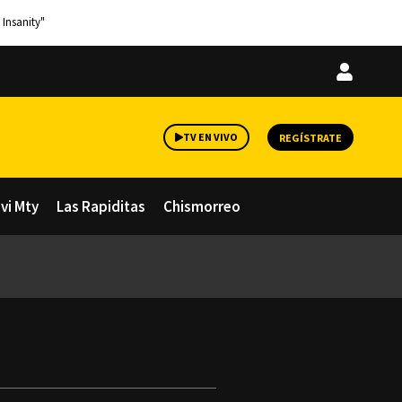
 Insanity"
Iniciar
sesión
TV EN VIVO
REGÍSTRATE
avi Mty
Las Rapiditas
Chismorreo