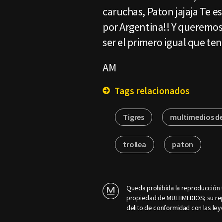
caruchas, Paton jajaja Te 
por Argentina!! Y queremos
ser el primero igual que t
AM
Tags relacionados
Tigres
multimedios d
trollea
paton
Queda prohibida la reproducción t
propiedad de MULTIMEDIOS; su rep
delito de conformidad con las ley