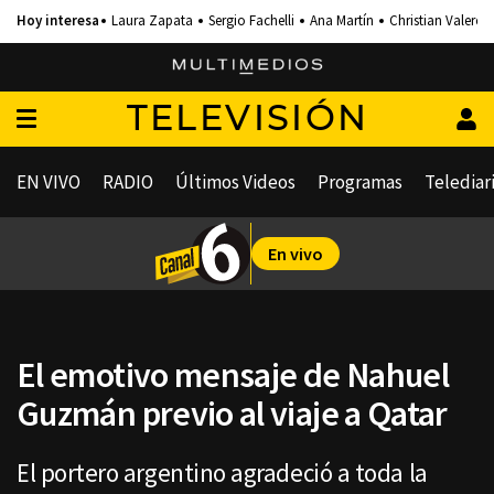
Laura Zapata
Sergio Fachelli
Ana Martín
Christian Valero
TELEVISIÓN
EN VIVO
RADIO
Últimos Videos
Programas
Telediar
En vivo
El emotivo mensaje de Nahuel
Guzmán previo al viaje a Qatar
El portero argentino agradeció a toda la