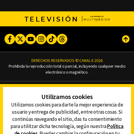
TELEVISIÓN
Facebook
Twitter
Youtube
Instagram
TikTok
Threads
Subi
DERECHOS RESERVADOS © CANAL 6 2026
Prohibida la reproducción total o parcial, incluyendo cualquier medio
electrónico o magnético.
CONTACTO
Utilizamos cookies
AVISO DE PRIVACIDAD
AVISO LEGAL
Utilizamos cookies para darte la mejor experiencia de
DEFENSORÍA DE LAS AUDIENCIAS
usuario y entrega de publicidad, entre otras cosas. Si
continúas navegando el sitio, das tu consentimiento
para utilitzar dicha tecnología, según nuestra
Política
de cookies
. Puedes cambiar la configuración en tu