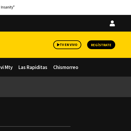
 Insanity"
Iniciar
sesión
TV EN VIVO
REGÍSTRATE
avi Mty
Las Rapiditas
Chismorreo