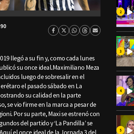
990
Facebook
Twitter
Whatsapp
Threads
Enviar
por
Email
019 llegó a su fin y, como cada lunes
publicó su once ideal.Maximiliano Meza
cluidos luego de sobresalir en el
erétaro el pasado sábado en La
ostrando su calidad en la parte
o, se vio firme en la marca a pesar de
ioni. Por su parte, Maxi se estrenó con
undos del partido y ‘La Pandilla’ se
.Aquí el once ideal de la Jornada 3 del