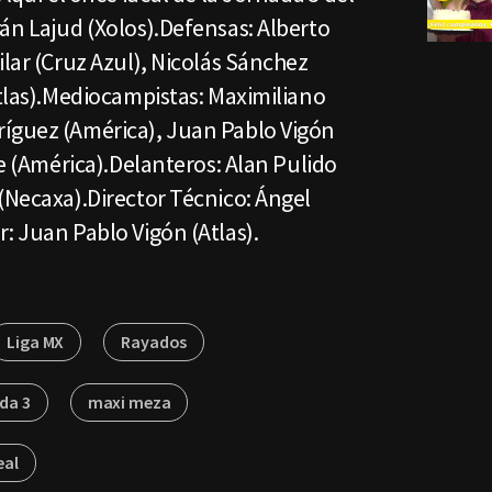
án Lajud (Xolos).Defensas: Alberto
ilar (Cruz Azul), Nicolás Sánchez
Atlas).Mediocampistas: Maximiliano
íguez (América), Juan Pablo Vigón
de (América).Delanteros: Alan Pulido
(Necaxa).Director Técnico: Ángel
: Juan Pablo Vigón (Atlas).
Liga MX
Rayados
da 3
maxi meza
eal