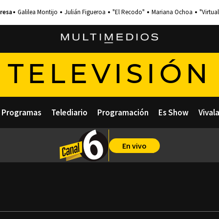
Galilea Montijo
Julián Figueroa
"El Recodo"
Mariana Ochoa
"Virtual
TELEVISIÓN
Programas
Telediario
Programación
Es Show
Vival
En vivo