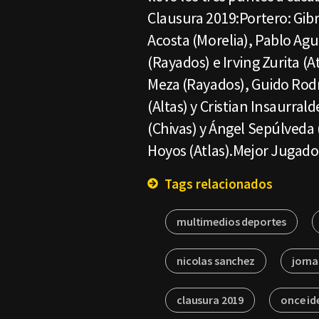
Clausura 2019:Portero: Gibr
Acosta (Morelia), Pablo Agu
(Rayados) e Irving Zurita (
Meza (Rayados), Guido Rodr
(Altas) y Cristian Insaurral
(Chivas) y Ángel Sepúlveda 
Hoyos (Atlas).Mejor Jugador
Tags relacionados
multimedios deportes
nicolas sanchez
jorna
clausura 2019
once id