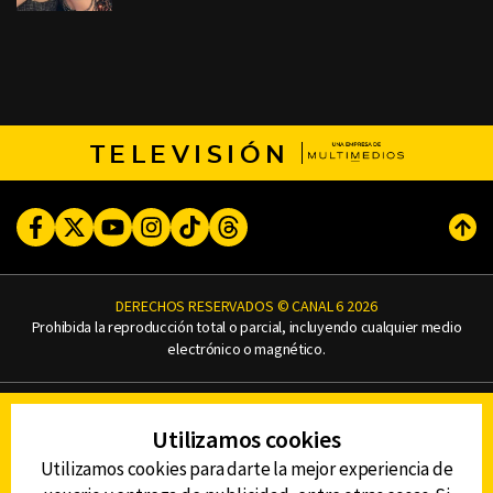
TELEVISIÓN
Facebook
Twitter
Youtube
Instagram
TikTok
Threads
Subi
DERECHOS RESERVADOS © CANAL 6 2026
Prohibida la reproducción total o parcial, incluyendo cualquier medio
electrónico o magnético.
CONTACTO
Utilizamos cookies
AVISO DE PRIVACIDAD
AVISO LEGAL
Utilizamos cookies para darte la mejor experiencia de
DEFENSORÍA DE LAS AUDIENCIAS