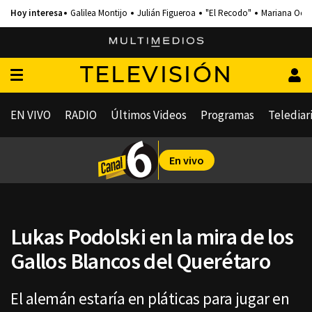
Galilea Montijo
Julián Figueroa
"El Recodo"
Mariana Och
TELEVISIÓN
EN VIVO
RADIO
Últimos Videos
Programas
Telediar
En vivo
Lukas Podolski en la mira de los
Gallos Blancos del Querétaro
El alemán estaría en pláticas para jugar en