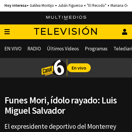
Galilea Montijo
Julián Figueroa
"El Recodo"
Mariana Och
TELEVISIÓN
EN VIVO
RADIO
Últimos Videos
Programas
Telediar
En vivo
Funes Mori, ídolo rayado: Luis
Miguel Salvador
El expresidente deportivo del Monterrey