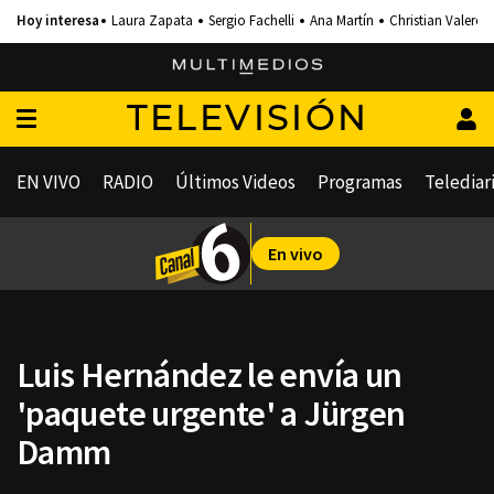
Laura Zapata
Sergio Fachelli
Ana Martín
Christian Valero
TELEVISIÓN
EN VIVO
RADIO
Últimos Videos
Programas
Telediar
En vivo
Luis Hernández le envía un
'paquete urgente' a Jürgen
Damm