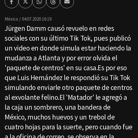
Facebook
Twitter
Whatsapp
Threads
Enviar
por
Email
México
04.07.2020 16:19
Jürgen Damm causó revuelo en redes
sociales con su último Tik Tok, pues publicó
un video en donde simula estar haciendo la
mudanza a Atlanta y por error olvida el
'paquete de centros' en su casa.Es por eso
que Luis Hernández le respondió su Tik Tok
simulando enviarle otro paquete de centros
al exvolante felino.El 'Matador' le agregó a
la caja un sombrero, una bandera de
México, muchos huevos y un trebol de
cuatro hojas para la suerte, pero cuando fue
a la oficina de correo, se observa en la