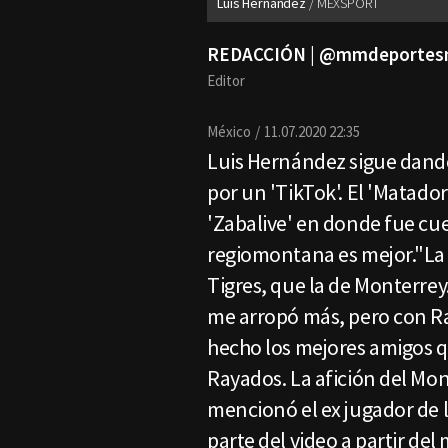
Luis Hernández
MEXSPORT
REDACCIÓN | @mmdeporte
Editor
México
11.07.2020 22:35
Luis Hernández sigue dando
por un 'TikTok'. El 'Matado
'Zabalive' en donde fue cu
regiomontana es mejor."La 
Tigres, que la de Monterrey
me arropó más, pero con R
hecho los mejores amigos 
Rayados. La afición del Mo
mencionó el ex jugador de 
parte del video a partir de