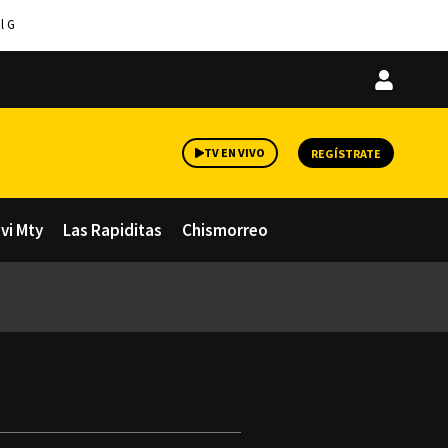
l G
Iniciar
sesión
TV EN VIVO
REGÍSTRATE
avi Mty
Las Rapiditas
Chismorreo