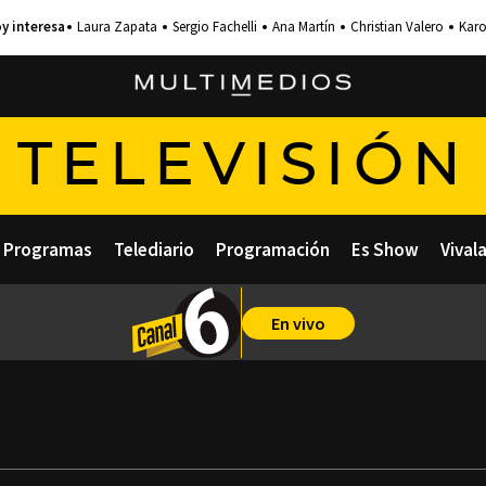
Laura Zapata
Sergio Fachelli
Ana Martín
Christian Valero
Karo
TELEVISIÓN
Programas
Telediario
Programación
Es Show
Vival
En vivo