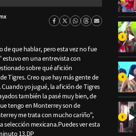
smx
Facebook
Twitter
Whatsapp
Threads
Enviar
por
Email
 de que hablar, pero esta vez no fue
r' estuvo en una entrevista con
estionado sobre qué afición
de Tigres. Creo que hay más gente de
. Cuando yo jugué, la afición de Tigres
ayados también la pasé muy bien, de
que tengo en Monterrey son de
nterrey me trata con mucho cariño",
la selección mexicana.Puedes ver esta
l minuto 13.DP