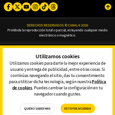
Facebook
Twitter
Youtube
Instagram
TikTok
Threads
Subi
DERECHOS RESERVADOS © CANAL 6 2026
Prohibida la reproducción total o parcial, incluyendo cualquier medio
electrónico o magnético.
CONTACTO
Utilizamos cookies
AVISO DE PRIVACIDAD
AVISO LEGAL
Utilizamos cookies para darte la mejor experiencia de
DEFENSORÍA DE LAS AUDIENCIAS
usuario y entrega de publicidad, entre otras cosas. Si
continúas navegando el sitio, das tu consentimiento
para utilitzar dicha tecnología, según nuestra
Política
de cookies
. Puedes cambiar la configuración en tu
DESCARGA LA APP DE CANAL 6
navegador cuando gustes.
QUIERO SABER MÁS
ESTOY DE ACUERDO