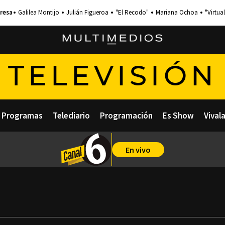
Galilea Montijo
Julián Figueroa
"El Recodo"
Mariana Ochoa
"Virtual
TELEVISIÓN
Programas
Telediario
Programación
Es Show
Vival
En vivo