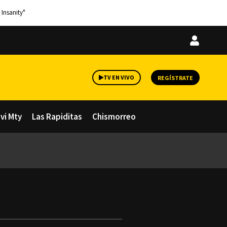
 Insanity"
Iniciar
sesión
TV EN VIVO
REGÍSTRATE
avi Mty
Las Rapiditas
Chismorreo