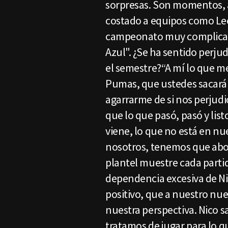
sorpresas. Son momentos, a 
costado a equipos como Le
campeonato muy complicado
Azul". ¿Se ha sentido perjud
el semestre?“A mí lo que me
Pumas, que ustedes sacará
agarrarme de si nos perjudic
que lo que pasó, pasó y lis
viene, lo que no está en n
nosotros, tenemos que aboc
plantel muestre cada parti
dependencia excesiva de Nic
positivo, que a nuestro nu
nuestra perspectiva. Nico s
tratamos de jugar para lo q