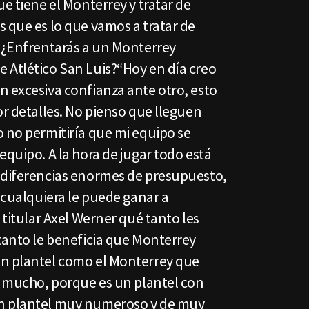
ue tiene el Monterrey y tratar de
 que es lo que vamos a tratar de
. ¿Enfrentarás a un Monterrey
 Atlético San Luis?“Hoy en día creo
n excesiva confianza ante otro, esto
or detalles. No pienso que lleguen
 no permitiría que mi equipo se
equipo. A la hora de jugar todo está
 diferencias enormes de presupuesto,
, cualquiera le puede ganar a
 titular Axel Werner qué tanto les
tanto le beneficia que Monterrey
un plantel como el Monterrey que
es mucho, porque es un plantel con
n plantel muy numeroso y de muy