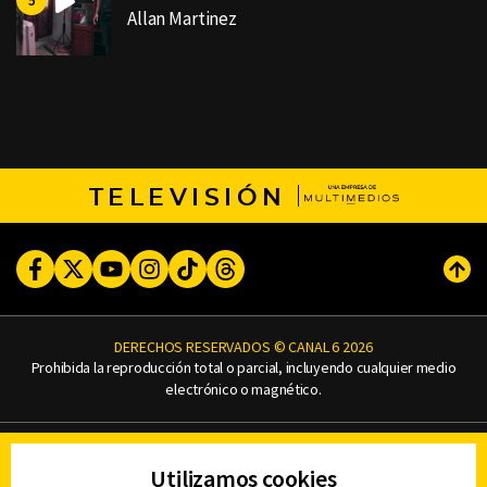
Allan Martinez
TELEVISIÓN
Facebook
Twitter
Youtube
Instagram
TikTok
Threads
Subi
DERECHOS RESERVADOS © CANAL 6 2026
Prohibida la reproducción total o parcial, incluyendo cualquier medio
electrónico o magnético.
CONTACTO
Utilizamos cookies
AVISO DE PRIVACIDAD