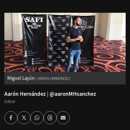
Miguel Layún
AARÓN HERNÁNDEZ
Aarón Hernández | @aaronMHsanchez
Editor
Facebook
Twitter
Whatsapp
Threads
Enviar
por