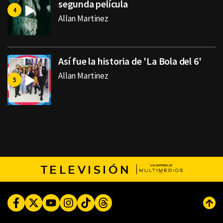
segunda película
Allan Martinez
Así fue la historia de 'La Bola del 6'
Allan Martinez
TELEVISIÓN
Facebook
Twitter
Youtube
Instagram
TikTok
Threads
Subi