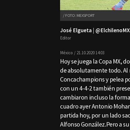
FOTO: MEXSPORT
José Elgueta | @ElchilenoMX
Editor
México
21.10.2020 14:03
Hoy se juega la Copa MX, d
de absolutamente todo. Al 
Concachampions y pelea por
con un 4-4-2 también pres
cambiaron incluso la forma.
cuadro ayer Antonio Mohame
partida hoy, por un lado sa
Alfonso González.Pero a su 