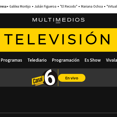
Galilea Montijo
Julián Figueroa
"El Recodo"
Mariana Ochoa
"Virtual
TELEVISIÓN
Programas
Telediario
Programación
Es Show
Vival
En vivo