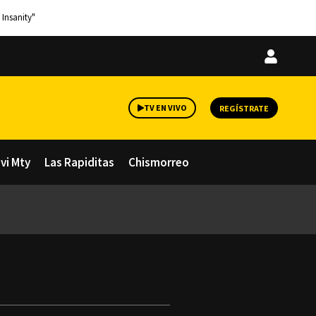
 Insanity"
Iniciar
sesión
TV EN VIVO
REGÍSTRATE
avi Mty
Las Rapiditas
Chismorreo