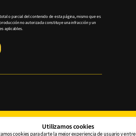
otal o parcial del contenido de esta página, mismo que es
roducción no autorizada constituye una infracción y un
es aplicables.
Facebook
Twitter
Youtube
Instagram
TikTok
Th
Utilizamos cookies
zamos cookies para darte la mejor experiencia de usuario y entr