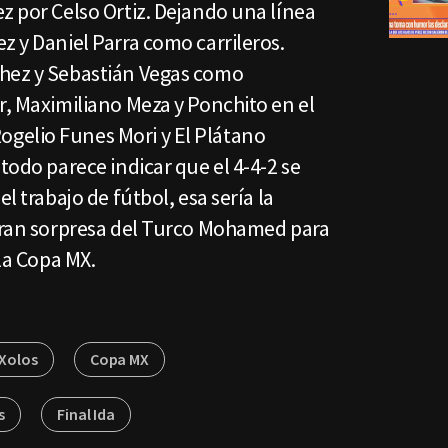
z por Celso Ortiz. Dejando una línea
z y Daniel Parra como carrileros.
chez y Sebastián Vegas como
r, Maximiliano Meza y Ponchito en el
gelio Funes Mori y El Plátano
todo parece indicar que el 4-4-2 se
l trabajo de fútbol, esa sería la
 gran sorpresa del Turco Mohamed para
 la Copa MX.
Xolos
Copa MX
s
Final Ida