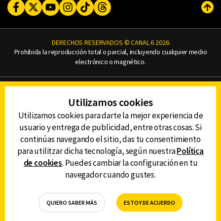
Facebook
Twitter
Youtube
Instagram
TikTok
Threads
Subi
DERECHOS RESERVADOS © CANAL 6 2026
Prohibida la reproducción total o parcial, incluyendo cualquier medio
electrónico o magnético.
CONTACTO
Utilizamos cookies
AVISO DE PRIVACIDAD
AVISO LEGAL
Utilizamos cookies para darte la mejor experiencia de
DEFENSORÍA DE LAS AUDIENCIAS
usuario y entrega de publicidad, entre otras cosas. Si
continúas navegando el sitio, das tu consentimiento
para utilitzar dicha tecnología, según nuestra
Política
de cookies
. Puedes cambiar la configuración en tu
DESCARGA LA APP DE CANAL 6
navegador cuando gustes.
QUIERO SABER MÁS
ESTOY DE ACUERDO