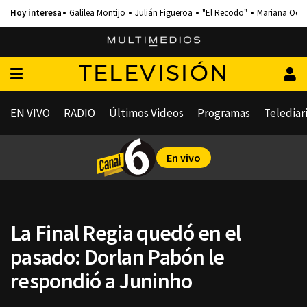
Galilea Montijo
Julián Figueroa
"El Recodo"
Mariana Och
TELEVISIÓN
EN VIVO
RADIO
Últimos Videos
Programas
Telediar
En vivo
La Final Regia quedó en el
pasado: Dorlan Pabón le
respondió a Juninho