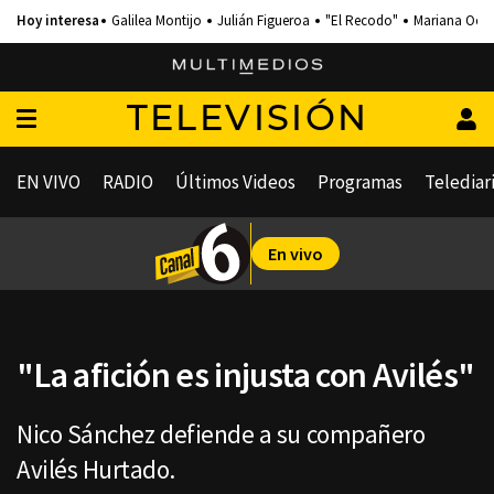
Galilea Montijo
Julián Figueroa
"El Recodo"
Mariana Och
TELEVISIÓN
EN VIVO
RADIO
Últimos Videos
Programas
Telediar
En vivo
"La afición es injusta con Avilés"
Nico Sánchez defiende a su compañero
Avilés Hurtado.