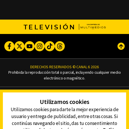
TELEVISIÓN
Facebook
Twitter
Youtube
Instagram
TikTok
Threads
Subi
DERECHOS RESERVADOS © CANAL 6 2026
Prohibida la reproducción total o parcial, incluyendo cualquier medio
electrónico o magnético.
CONTACTO
Utilizamos cookies
AVISO DE PRIVACIDAD
AVISO LEGAL
Utilizamos cookies para darte la mejor experiencia de
DEFENSORÍA DE LAS AUDIENCIAS
usuario y entrega de publicidad, entre otras cosas. Si
continúas navegando el sitio, das tu consentimiento