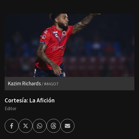
Kazim Richards
IMAGO7
Cortesía: La Afición
Editor
Facebook
Twitter
Whatsapp
Threads
Enviar
por