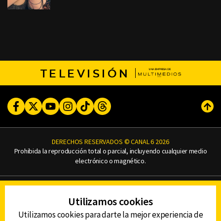
TELEVISIÓN
Facebook
Twitter
Youtube
Instagram
TikTok
Threads
Subi
DERECHOS RESERVADOS © CANAL 6 2026
Prohibida la reproducción total o parcial, incluyendo cualquier medio
electrónico o magnético.
CONTACTO
Utilizamos cookies
AVISO DE PRIVACIDAD
AVISO LEGAL
Utilizamos cookies para darte la mejor experiencia de
DEFENSORÍA DE LAS AUDIENCIAS