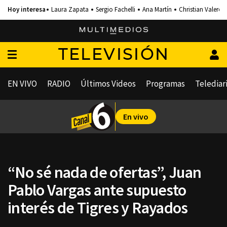
Laura Zapata
Sergio Fachelli
Ana Martín
Christian Valero
TELEVISIÓN
EN VIVO
RADIO
Últimos Videos
Programas
Telediar
En vivo
“No sé nada de ofertas”, Juan
Pablo Vargas ante supuesto
interés de Tigres y Rayados