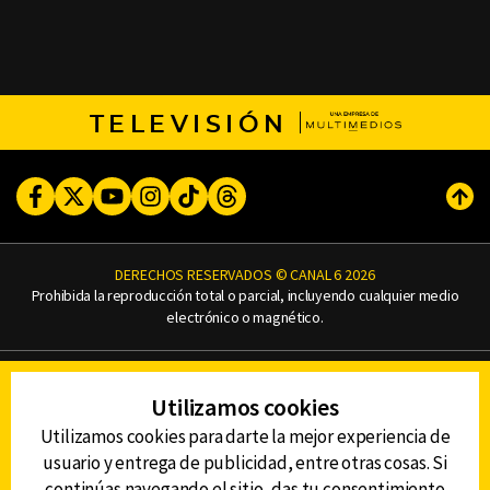
TELEVISIÓN
Facebook
Twitter
Youtube
Instagram
TikTok
Threads
Subi
DERECHOS RESERVADOS © CANAL 6 2026
Prohibida la reproducción total o parcial, incluyendo cualquier medio
electrónico o magnético.
CONTACTO
Utilizamos cookies
AVISO DE PRIVACIDAD
AVISO LEGAL
Utilizamos cookies para darte la mejor experiencia de
DEFENSORÍA DE LAS AUDIENCIAS
usuario y entrega de publicidad, entre otras cosas. Si
continúas navegando el sitio, das tu consentimiento