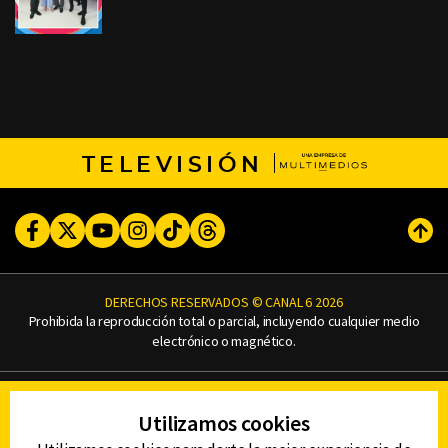
TELEVISIÓN
Facebook
Twitter
Youtube
Instagram
TikTok
Threads
Subi
DERECHOS RESERVADOS © CANAL 6 2026
Prohibida la reproducción total o parcial, incluyendo cualquier medio
electrónico o magnético.
CONTACTO
Utilizamos cookies
AVISO DE PRIVACIDAD
AVISO LEGAL