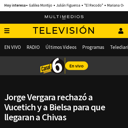
Galilea Montijo
Julián Figueroa
"El Recodo"
Mariana Och
TELEVISIÓN
EN VIVO
RADIO
Últimos Videos
Programas
Telediar
En vivo
Jorge Vergara rechazó a
Vucetich y a Bielsa para que
llegaran a Chivas