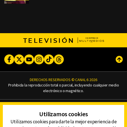
TELEVISIÓN
Facebook
Twitter
Youtube
Instagram
TikTok
Threads
Subi
DERECHOS RESERVADOS © CANAL 6 2026
Prohibida la reproducción total o parcial, incluyendo cualquier medio
electrónico o magnético.
CONTACTO
Utilizamos cookies
AVISO DE PRIVACIDAD
AVISO LEGAL
Utilizamos cookies para darte la mejor experiencia de
DEFENSORÍA DE LAS AUDIENCIAS