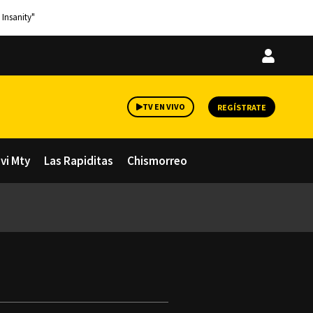
 Insanity"
Iniciar
sesión
TV EN VIVO
REGÍSTRATE
avi Mty
Las Rapiditas
Chismorreo