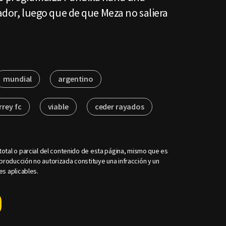
gador, luego que de que Meza no saliera
mundial
argentino
rey fc
viable
ceder rayados
otal o parcial del contenido de esta página, mismo que es
roducción no autorizada constituye una infracción y un
es aplicables.