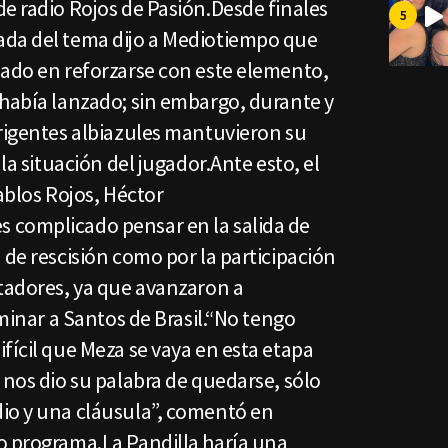
e radio Rojos de Pasión.Desde finales
ada del tema dijo a Mediotiempo que
sado en reforzarse con este elemento,
 había lanzado; sin embargo, durante y
irigentes albiazules mantuvieron su
 la situación del jugador.Ante esto, el
ablos Rojos, Héctor
 complicado pensar en la salida de
 de rescisión como por la participación
rtadores, ya que avanzaron a
iminar a Santos de Brasil.“No tengo
fícil que Meza se vaya en esta etapa
 nos dio su palabra de quedarse, sólo
io y una cláusula”, comentó en
o programa.La Pandilla haría una