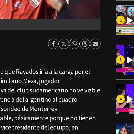
Facebook
Twitter
Whatsapp
Threads
Enviar
por
Email
que Rayados iría a la carga por el
imiliano Meza, jugador
iva del club sudamericano no ve viable
encia del argentino al cuadro
l sondeo de Monterrey
iable, básicamente porque no tienen
 vicepresidente del equipo, en