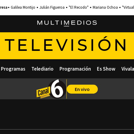
Galilea Montijo
Julián Figueroa
"El Recodo"
Mariana Ochoa
"Virtual
TELEVISIÓN
Programas
Telediario
Programación
Es Show
Vival
En vivo