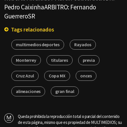
Pedro CaixinhaARBITRO: Fernando
GuerreroSR
Tags relacionados
multimedios deportes
Rayados
Monterrey
titulares
previa
Cruz Azul
Copa MX
onces
alineaciones
gran final
Queda prohibida la reproducción total o parcial del contenido
de esta página, mismo que es propiedad de MULTIMEDIOS; su