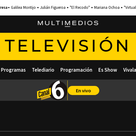
Galilea Montijo
Julián Figueroa
"El Recodo"
Mariana Ochoa
"Virtual
TELEVISIÓN
Programas
Telediario
Programación
Es Show
Vival
En vivo