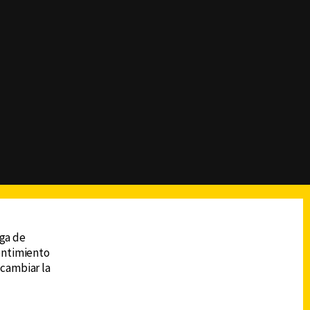
reads
Subir
ega de
sentimiento
 cambiar la