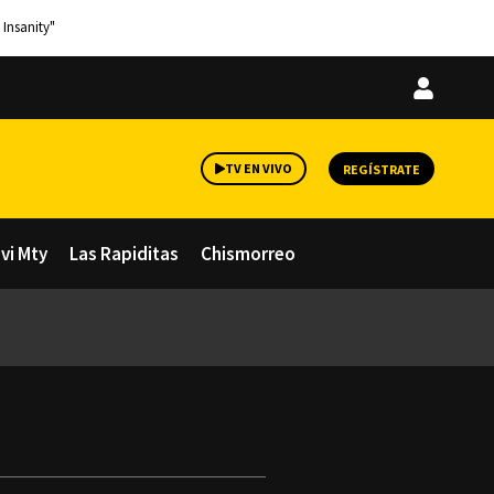
 Insanity"
Iniciar
sesión
TV EN VIVO
REGÍSTRATE
avi Mty
Las Rapiditas
Chismorreo