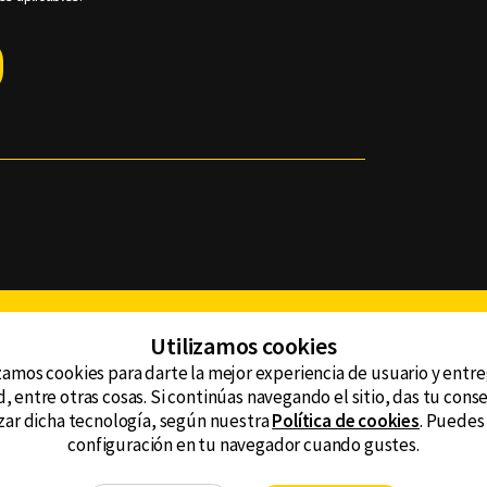
Facebook
Twitter
Youtube
Instagram
TikTok
Th
Utilizamos cookies
zamos cookies para darte la mejor experiencia de usuario y entr
, entre otras cosas. Si continúas navegando el sitio, das tu con
CONTACTO
tzar dicha tecnología, según nuestra
Política de cookies
. Puedes
AVISO DE PRIVACIDAD
ncluyendo
configuración en tu navegador cuando gustes.
AVISO LEGAL
DEFENSORÍA DE LAS AUDIENCIAS