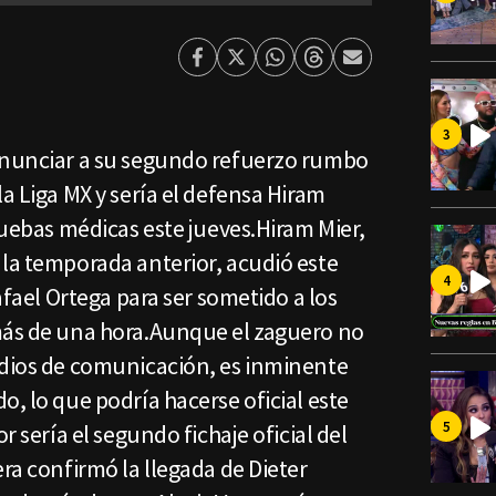
Facebook
Twitter
Whatsapp
Threads
Enviar
por
Email
anunciar a su segundo refuerzo rumbo
la Liga MX y sería el defensa Hiram
pruebas médicas este jueves.Hiram Mier,
 la temporada anterior, acudió este
Rafael Ortega para ser sometido a los
más de una hora.Aunque el zaguero no
edios de comunicación, es inminente
o, lo que podría hacerse oficial este
r sería el segundo fichaje oficial del
era confirmó la llegada de Dieter