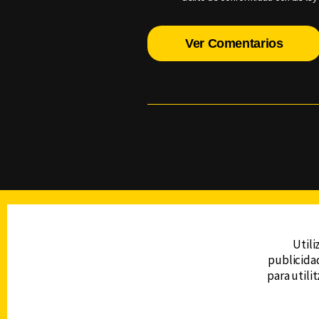
Ver Comentarios
TELEVISIÓN
Utili
publicidad
DERECHOS RESERVADOS © CANAL 6 2026
para utili
Prohibida la reproducción total o parcial, i
cualquier medio electrónico o magnético.