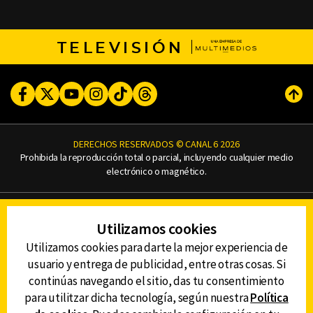
TELEVISIÓN
Facebook
Twitter
Youtube
Instagram
TikTok
Threads
Subi
DERECHOS RESERVADOS © CANAL 6 2026
Prohibida la reproducción total o parcial, incluyendo cualquier medio
electrónico o magnético.
CONTACTO
Utilizamos cookies
AVISO DE PRIVACIDAD
AVISO LEGAL
Utilizamos cookies para darte la mejor experiencia de
DEFENSORÍA DE LAS AUDIENCIAS
usuario y entrega de publicidad, entre otras cosas. Si
continúas navegando el sitio, das tu consentimiento
para utilitzar dicha tecnología, según nuestra
Política