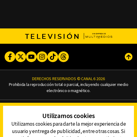
TELEVISIÓN
Facebook
Twitter
Youtube
Instagram
TikTok
Threads
Subi
DERECHOS RESERVADOS © CANAL 6 2026
Prohibida la reproducción total o parcial, incluyendo cualquier medio
electrónico o magnético.
CONTACTO
Utilizamos cookies
AVISO DE PRIVACIDAD
AVISO LEGAL
Utilizamos cookies para darte la mejor experiencia de
DEFENSORÍA DE LAS AUDIENCIAS
usuario y entrega de publicidad, entre otras cosas. Si