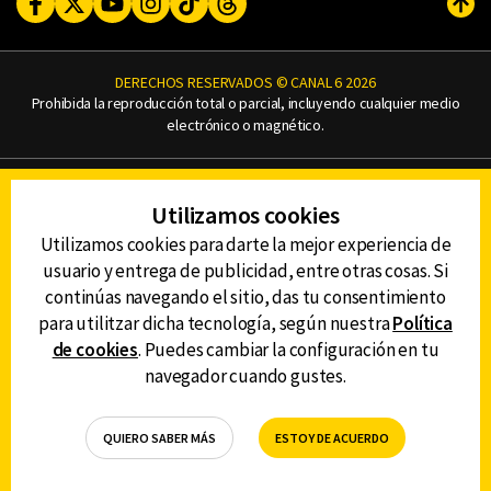
Facebook
Twitter
Youtube
Instagram
TikTok
Threads
Subi
DERECHOS RESERVADOS © CANAL 6 2026
Prohibida la reproducción total o parcial, incluyendo cualquier medio
electrónico o magnético.
CONTACTO
Utilizamos cookies
AVISO DE PRIVACIDAD
AVISO LEGAL
Utilizamos cookies para darte la mejor experiencia de
DEFENSORÍA DE LAS AUDIENCIAS
usuario y entrega de publicidad, entre otras cosas. Si
continúas navegando el sitio, das tu consentimiento
para utilitzar dicha tecnología, según nuestra
Política
de cookies
. Puedes cambiar la configuración en tu
DESCARGA LA APP DE CANAL 6
navegador cuando gustes.
QUIERO SABER MÁS
ESTOY DE ACUERDO