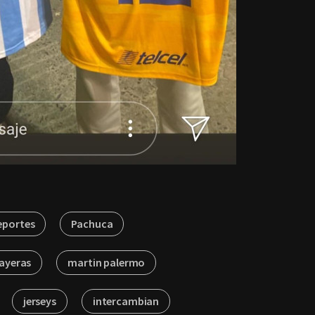
eportes
Pachuca
layeras
martin palermo
jerseys
intercambian