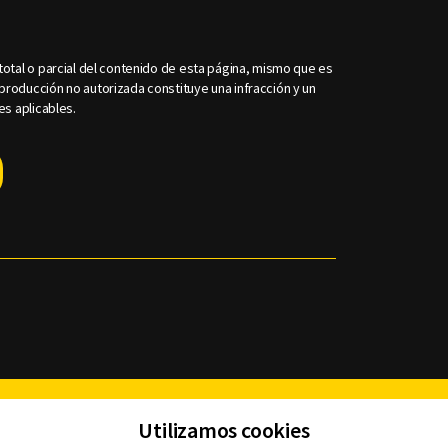
otal o parcial del contenido de esta página, mismo que es
roducción no autorizada constituye una infracción y un
es aplicables.
Facebook
Twitter
Youtube
Instagram
TikTok
Th
Utilizamos cookies