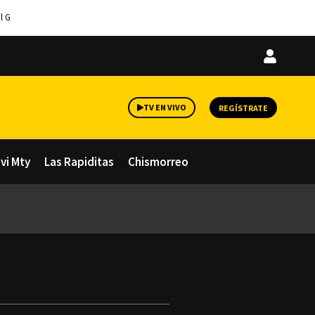
l G
Iniciar
sesión
TV EN VIVO
REGÍSTRATE
avi Mty
Las Rapiditas
Chismorreo