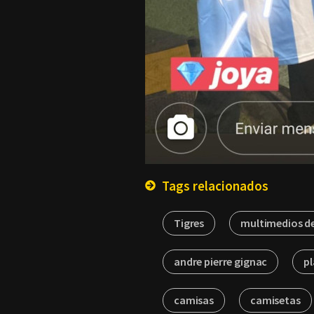
Tags relacionados
Tigres
multimedios d
andre pierre gignac
p
camisas
camisetas