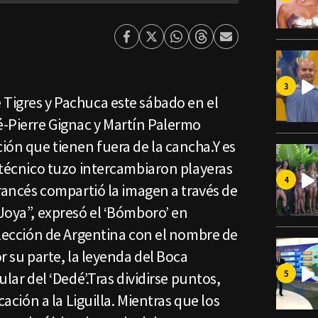
Facebook
Twitter
Whatsapp
Threads
Enviar
por
Email
 Tigres y Pachuca este sábado en el
é-Pierre Gignac y Martín Palermo
ión que tienen fuera de la cancha.Y es
l técnico tuzo intercambiaron playeras
francés compartió la imagen a través de
“Joya”, expresó el ‘Bómboro’ en
Selección de Argentina con el nombre de
or su parte, la leyenda del Boca
ular del ‘Dedé’.Tras dividirse puntos,
icación a la Liguilla. Mientras que los