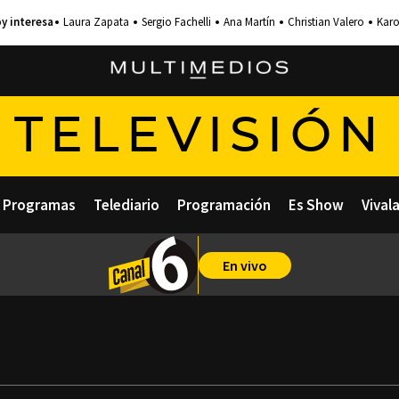
Laura Zapata
Sergio Fachelli
Ana Martín
Christian Valero
Karo
TELEVISIÓN
Programas
Telediario
Programación
Es Show
Vival
En vivo