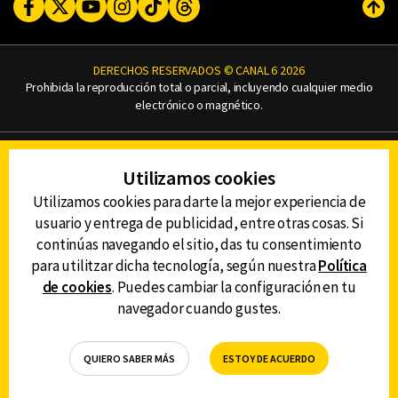
Facebook
Twitter
Youtube
Instagram
TikTok
Threads
Subi
DERECHOS RESERVADOS © CANAL 6 2026
Prohibida la reproducción total o parcial, incluyendo cualquier medio
electrónico o magnético.
CONTACTO
Utilizamos cookies
AVISO DE PRIVACIDAD
AVISO LEGAL
Utilizamos cookies para darte la mejor experiencia de
DEFENSORÍA DE LAS AUDIENCIAS
usuario y entrega de publicidad, entre otras cosas. Si
continúas navegando el sitio, das tu consentimiento
para utilitzar dicha tecnología, según nuestra
Política
de cookies
. Puedes cambiar la configuración en tu
DESCARGA LA APP DE CANAL 6
navegador cuando gustes.
QUIERO SABER MÁS
ESTOY DE ACUERDO