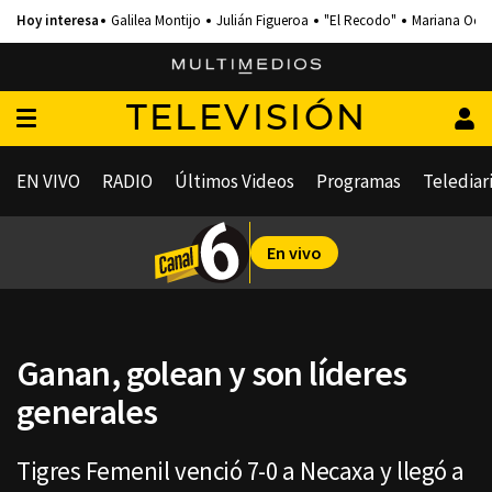
Galilea Montijo
Julián Figueroa
"El Recodo"
Mariana Och
TELEVISIÓN
EN VIVO
RADIO
Últimos Videos
Programas
Telediar
En vivo
Ganan, golean y son líderes
generales
Tigres Femenil venció 7-0 a Necaxa y llegó a