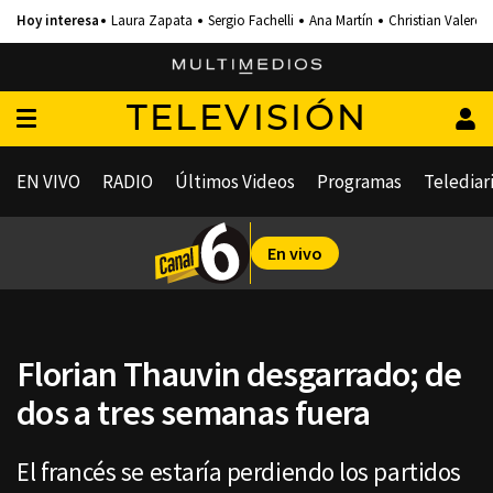
Laura Zapata
Sergio Fachelli
Ana Martín
Christian Valero
TELEVISIÓN
EN VIVO
RADIO
Últimos Videos
Programas
Telediar
En vivo
Florian Thauvin desgarrado; de
dos a tres semanas fuera
El francés se estaría perdiendo los partidos