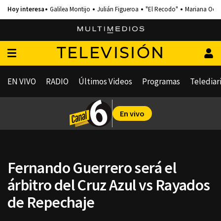
Galilea Montijo
Julián Figueroa
"El Recodo"
Mariana Och
TELEVISIÓN
EN VIVO
RADIO
Últimos Videos
Programas
Telediar
En vivo
Fernando Guerrero será el
árbitro del Cruz Azul vs Rayados
de Repechaje