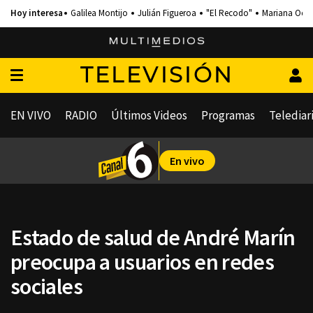
Galilea Montijo
Julián Figueroa
"El Recodo"
Mariana Och
TELEVISIÓN
EN VIVO
RADIO
Últimos Videos
Programas
Telediar
En vivo
Estado de salud de André Marín
preocupa a usuarios en redes
sociales