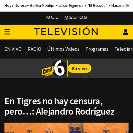
Galilea Montijo
Julián Figueroa
"El Recodo"
Mariana Och
TELEVISIÓN
EN VIVO
RADIO
Últimos Videos
Programas
Telediar
En vivo
En Tigres no hay censura,
pero…: Alejandro Rodríguez