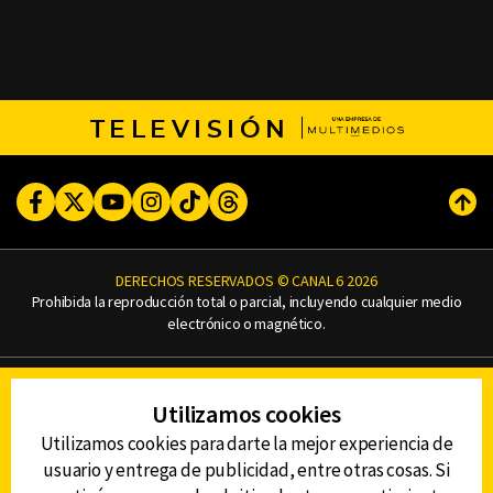
TELEVISIÓN
Facebook
Twitter
Youtube
Instagram
TikTok
Threads
Subi
DERECHOS RESERVADOS © CANAL 6 2026
Prohibida la reproducción total o parcial, incluyendo cualquier medio
electrónico o magnético.
CONTACTO
Utilizamos cookies
AVISO DE PRIVACIDAD
AVISO LEGAL
Utilizamos cookies para darte la mejor experiencia de
DEFENSORÍA DE LAS AUDIENCIAS
usuario y entrega de publicidad, entre otras cosas. Si