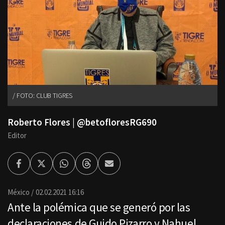
FOTO: CLUB TIGRES
Roberto Flores | @betofloresRG690
Editor
Facebook
Twitter
Whatsapp
Threads
Enviar
por
Email
México
02.02.2021 16:16
Ante la polémica que se generó por las
declaraciones de Guido Pizarro y Nahuel