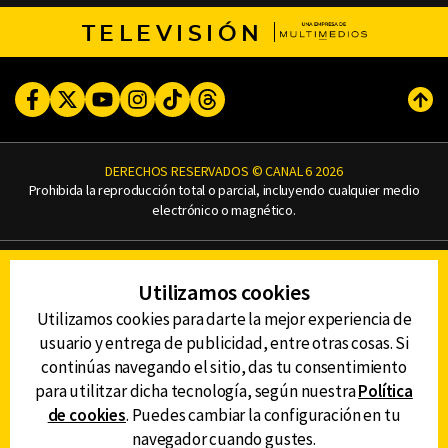
TELEVISIÓN
Facebook
Twitter
Youtube
Instagram
TikTok
Threads
Subi
DERECHOS RESERVADOS © CANAL 6 2026
Prohibida la reproducción total o parcial, incluyendo cualquier medio
electrónico o magnético.
CONTACTO
Utilizamos cookies
AVISO DE PRIVACIDAD
AVISO LEGAL
Utilizamos cookies para darte la mejor experiencia de
DEFENSORÍA DE LAS AUDIENCIAS
usuario y entrega de publicidad, entre otras cosas. Si
continúas navegando el sitio, das tu consentimiento
para utilitzar dicha tecnología, según nuestra
Política
de cookies
. Puedes cambiar la configuración en tu
DESCARGA LA APP DE CANAL 6
navegador cuando gustes.