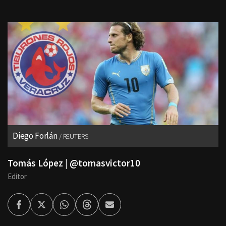
Diego Forlán
REUTERS
Tomás López | @tomasvictor10
Editor
Facebook
Twitter
Whatsapp
Threads
Enviar
por