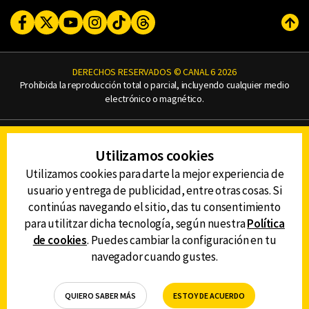
Facebook
Twitter
Youtube
Instagram
TikTok
Threads
Subi
DERECHOS RESERVADOS © CANAL 6 2026
Prohibida la reproducción total o parcial, incluyendo cualquier medio
electrónico o magnético.
CONTACTO
Utilizamos cookies
AVISO DE PRIVACIDAD
AVISO LEGAL
Utilizamos cookies para darte la mejor experiencia de
DEFENSORÍA DE LAS AUDIENCIAS
usuario y entrega de publicidad, entre otras cosas. Si
continúas navegando el sitio, das tu consentimiento
para utilitzar dicha tecnología, según nuestra
Política
de cookies
. Puedes cambiar la configuración en tu
DESCARGA LA APP DE CANAL 6
navegador cuando gustes.
QUIERO SABER MÁS
ESTOY DE ACUERDO