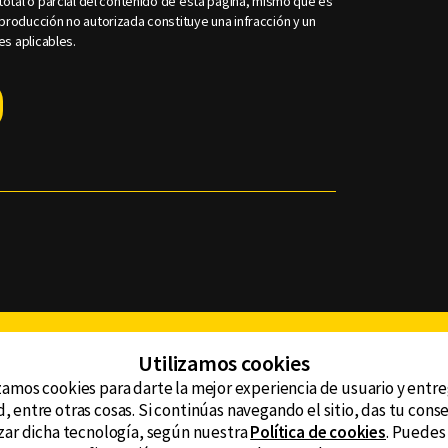
otal o parcial del contenido de esta página, mismo que es
roducción no autorizada constituye una infracción y un
es aplicables.
Facebook
Twitter
Youtube
Instagram
TikTok
Th
Utilizamos cookies
zamos cookies para darte la mejor experiencia de usuario y entr
, entre otras cosas. Si continúas navegando el sitio, das tu con
CONTACTO
tzar dicha tecnología, según nuestra
Política de cookies
. Puedes
AVISO DE PRIVACIDAD
ncluyendo