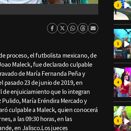
Facebook
Twitter
Whatsapp
Threads
Enviar
por
Email
e proceso, el futbolista mexicano, de
oao Maleck, fue declarado culpable
gravado de María Fernanda Peña y
el pasado 23 de junio de 2019, en
l de enjuiciamiento que lo integran
ez Pulido, María Eréndira Mercado y
laró culpable a Maleck, quien conocerá
nes, a las 09:30 horas, en las
nde, en Jalisco.Los jueces