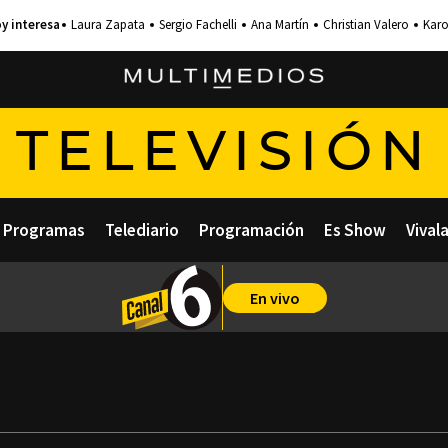
Laura Zapata
Sergio Fachelli
Ana Martín
Christian Valero
Karo
TELEVISIÓN
Programas
Telediario
Programación
Es Show
Vival
En vivo