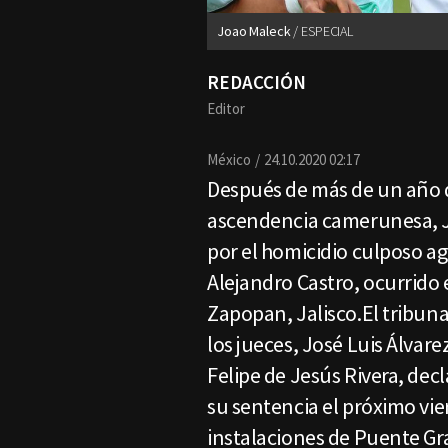
Joao Maleck
ESPECIAL
REDACCIÓN
Editor
México
24.10.2020 02:17
Después de más de un año d
ascendencia camerunesa, J
por el homicidio culposo a
Alejandro Castro, ocurrido 
Zapopan, Jalisco.El tribuna
los jueces, José Luis Álvar
Felipe de Jesús Rivera, dec
su sentencia el próximo vier
instalaciones de Puente Gra