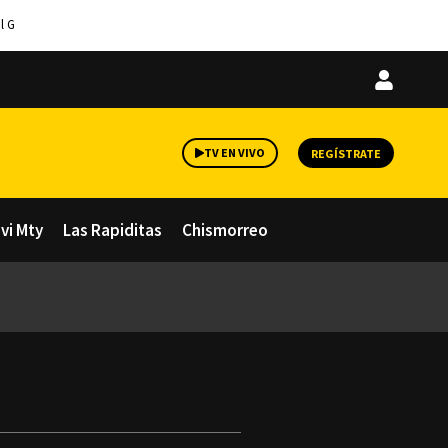
l G
Iniciar
sesión
TV EN VIVO
REGÍSTRATE
avi Mty
Las Rapiditas
Chismorreo