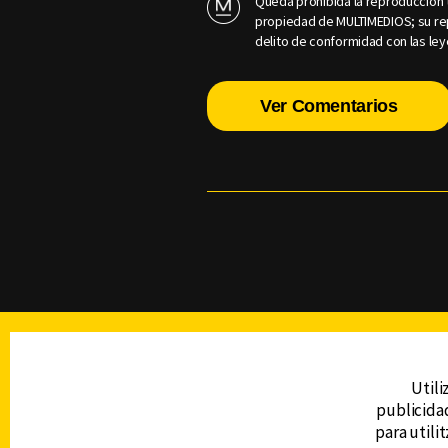
Queda prohibida la reproducción t
propiedad de MULTIMEDIOS; su rep
delito de conformidad con las ley
Ver Comentarios
TELEVISIÓN
Utili
publicidad
DERECHOS RESERVADOS © CANAL 6 2026
para utili
Prohibida la reproducción total o parcial, i