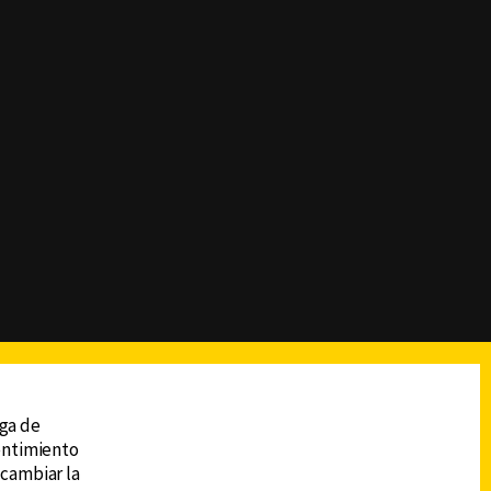
reads
Subir
ega de
sentimiento
 cambiar la