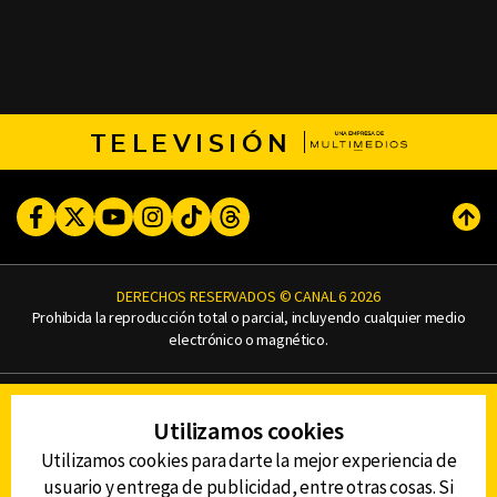
TELEVISIÓN
Facebook
Twitter
Youtube
Instagram
TikTok
Threads
Subi
DERECHOS RESERVADOS © CANAL 6 2026
Prohibida la reproducción total o parcial, incluyendo cualquier medio
electrónico o magnético.
CONTACTO
Utilizamos cookies
AVISO DE PRIVACIDAD
AVISO LEGAL
Utilizamos cookies para darte la mejor experiencia de
DEFENSORÍA DE LAS AUDIENCIAS
usuario y entrega de publicidad, entre otras cosas. Si