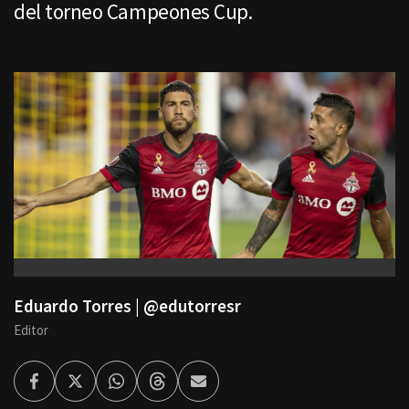
del torneo Campeones Cup.
Eduardo Torres | @edutorresr
Editor
Facebook
Twitter
Whatsapp
Threads
Enviar
por