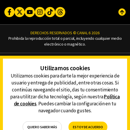
Facebook
Twitter
Youtube
Instagram
TikTok
Threads
Subi
DERECHOS RESERVADOS © CANAL 6 2026
Prohibida la reproducción total o parcial, incluyendo cualquier medio
electrónico o magnético.
CONTACTO
Utilizamos cookies
AVISO DE PRIVACIDAD
AVISO LEGAL
Utilizamos cookies para darte la mejor experiencia de
DEFENSORÍA DE LAS AUDIENCIAS
usuario y entrega de publicidad, entre otras cosas. Si
continúas navegando el sitio, das tu consentimiento
para utilitzar dicha tecnología, según nuestra
Política
de cookies
. Puedes cambiar la configuración en tu
DESCARGA LA APP DE CANAL 6
navegador cuando gustes.
QUIERO SABER MÁS
ESTOY DE ACUERDO