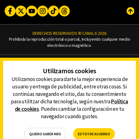
Facebook
Twitter
Youtube
Instagram
TikTok
Threads
Subi
DERECHOS RESERVADOS © CANAL 6 2026
Prohibida la reproducción total o parcial, incluyendo cualquier medio
electrónico o magnético.
CONTACTO
Utilizamos cookies
AVISO DE PRIVACIDAD
AVISO LEGAL
Utilizamos cookies para darte la mejor experiencia de
DEFENSORÍA DE LAS AUDIENCIAS
usuario y entrega de publicidad, entre otras cosas. Si
continúas navegando el sitio, das tu consentimiento
para utilitzar dicha tecnología, según nuestra
Política
de cookies
. Puedes cambiar la configuración en tu
DESCARGA LA APP DE CANAL 6
navegador cuando gustes.
QUIERO SABER MÁS
ESTOY DE ACUERDO