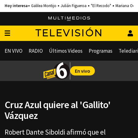
Galilea Montijo
Julián Figueroa
"El Recodo"
Mariana Och
TELEVISIÓN
EN VIVO
RADIO
Últimos Videos
Programas
Telediar
En vivo
Cruz Azul quiere al 'Gallito'
Vázquez
Robert Dante Siboldi afirmó que el