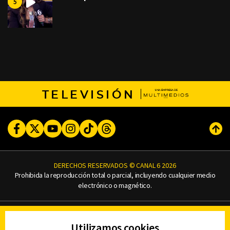
TELEVISIÓN
Facebook
Twitter
Youtube
Instagram
TikTok
Threads
Subi
DERECHOS RESERVADOS © CANAL 6 2026
Prohibida la reproducción total o parcial, incluyendo cualquier medio
electrónico o magnético.
CONTACTO
Utilizamos cookies
AVISO DE PRIVACIDAD