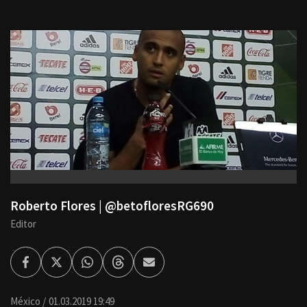
Roberto Flores | @betofloresRG690
Editor
Facebook
Twitter
Whatsapp
Threads
Enviar
por
Email
México
01.03.2019 19:49