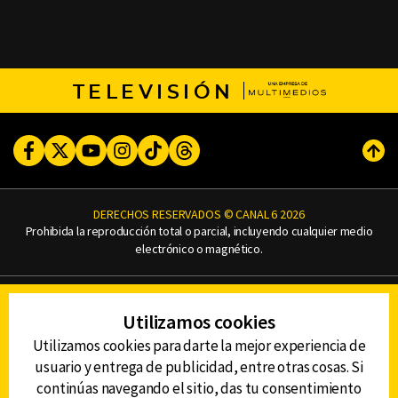
TELEVISIÓN
Facebook
Twitter
Youtube
Instagram
TikTok
Threads
Subi
DERECHOS RESERVADOS © CANAL 6 2026
Prohibida la reproducción total o parcial, incluyendo cualquier medio
electrónico o magnético.
CONTACTO
Utilizamos cookies
AVISO DE PRIVACIDAD
AVISO LEGAL
Utilizamos cookies para darte la mejor experiencia de
DEFENSORÍA DE LAS AUDIENCIAS
usuario y entrega de publicidad, entre otras cosas. Si
continúas navegando el sitio, das tu consentimiento