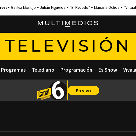
Galilea Montijo
Julián Figueroa
"El Recodo"
Mariana Ochoa
"Virtual
TELEVISIÓN
Programas
Telediario
Programación
Es Show
Vival
En vivo