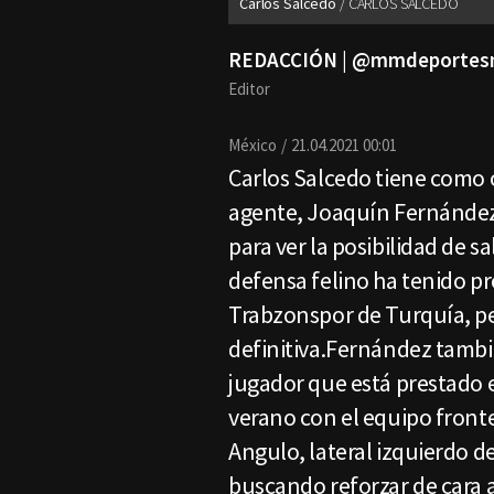
Carlos Salcedo
CARLOS SALCEDO
REDACCIÓN | @mmdeporte
Editor
México
21.04.2021 00:01
Carlos Salcedo tiene como o
agente, Joaquín Fernández, 
para ver la posibilidad de 
defensa felino ha tenido p
Trabzonspor de Turquía, per
definitiva.Fernández tambi
jugador que está prestado e
verano con el equipo fronte
Angulo, lateral izquierdo de
buscando reforzar de cara 