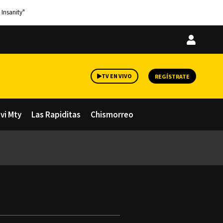
 Insanity"
Iniciar
sesión
TV EN VIVO
REGÍSTRATE
avi Mty
Las Rapiditas
Chismorreo