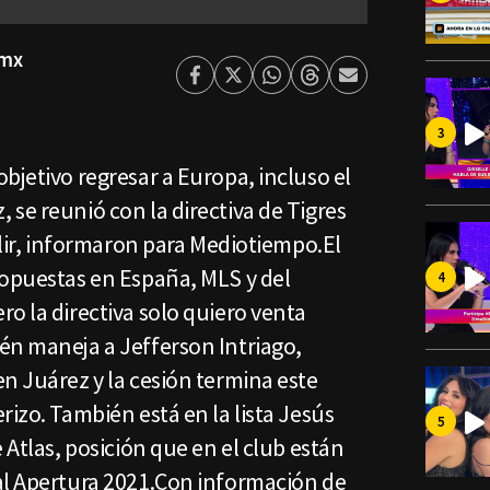
smx
Facebook
Twitter
Whatsapp
Threads
Enviar
por
Email
bjetivo regresar a Europa, incluso el
se reunió con la directiva de Tigres
salir, informaron para Mediotiempo.El
ropuestas en España, MLS y del
o la directiva solo quiero venta
én maneja a Jefferson Intriago,
n Juárez y la cesión termina este
rizo. También está en la lista Jesús
 Atlas, posición que en el club están
al Apertura 2021.Con información de