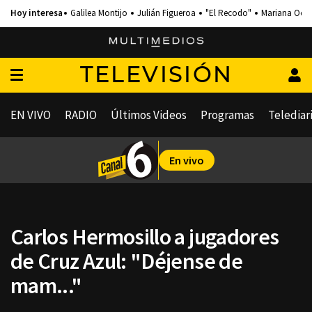
Galilea Montijo
Julián Figueroa
"El Recodo"
Mariana Och
TELEVISIÓN
EN VIVO
RADIO
Últimos Videos
Programas
Telediar
En vivo
Carlos Hermosillo a jugadores
de Cruz Azul: "Déjense de
mam..."