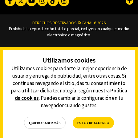
Facebook
Twitter
Youtube
Instagram
TikTok
Threads
Subi
DERECHOS RESERVADOS © CANAL 6 2026
Prohibida la reproducción total o parcial, incluyendo cualquier medio
electrónico o magnético.
CONTACTO
Utilizamos cookies
AVISO DE PRIVACIDAD
AVISO LEGAL
Utilizamos cookies para darte la mejor experiencia de
DEFENSORÍA DE LAS AUDIENCIAS
usuario y entrega de publicidad, entre otras cosas. Si
continúas navegando el sitio, das tu consentimiento
para utilitzar dicha tecnología, según nuestra
Política
de cookies
. Puedes cambiar la configuración en tu
DESCARGA LA APP DE CANAL 6
navegador cuando gustes.
QUIERO SABER MÁS
ESTOY DE ACUERDO