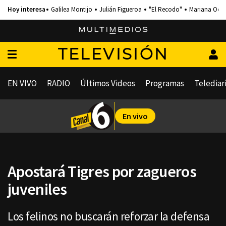
Galilea Montijo
Julián Figueroa
"El Recodo"
Mariana Och
TELEVISIÓN
EN VIVO
RADIO
Últimos Videos
Programas
Telediar
En vivo
Apostará Tigres por zagueros
juveniles
Los felinos no buscarán reforzar la defensa